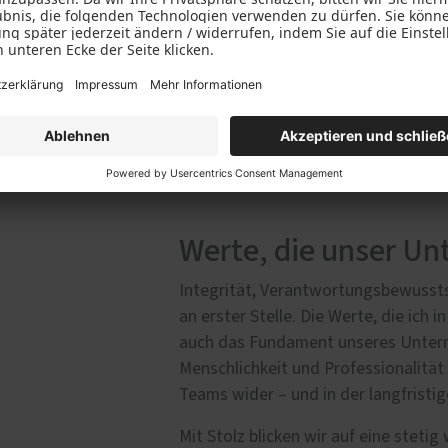
langlebige Qualität
saubere Ausführung
termingerechte Umsetzung
persönliche Betreuung
Jedes Projekt ist für uns mehr als nu
unsere Kunden.
Werte, die unser U
Integrität, Verantwortungsbewussts
an erster Stelle. Die Werte, die ich 
auch das Fundament unseres Unter
Menschlichkeit und Professionalität 
Teams wider – und in der langfristi
Mit Stolz blicken wir auf eine ste