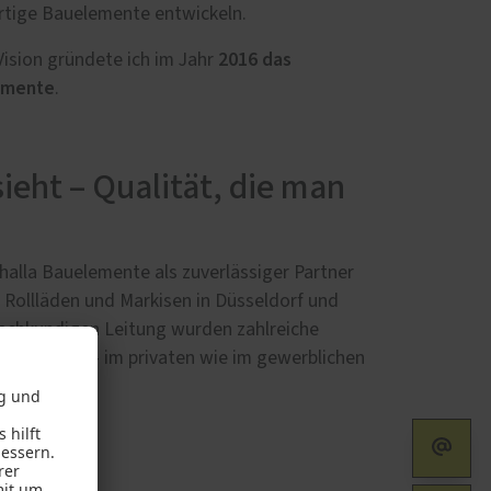
rtige Bauelemente entwickeln.
2016 das
Vision gründete ich im Jahr
emente
.
ieht – Qualität, die man
halla Bauelemente als zuverlässiger Partner
 Rollläden und Markisen in Düsseldorf und
achkundigen Leitung wurden zahlreiche
 umgesetzt – im privaten wie im gewerblichen