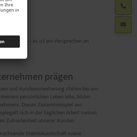
r ein Auftrag – es ist ein Versprechen an
nternehmen prägen
ein und Kundenorientierung stehen bei uns
in meinem persönlichen Leben lebe, bilden
nehmens. Dieses Zusammenspiel aus
spiegelt sich in der täglichen Arbeit meines
gen Zufriedenheit unserer Kunden.
tig wachsende Stammkundschaft sowie