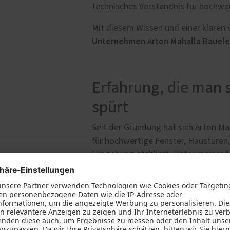
technisches Verständnis für hochwe
Mit diesem Wissen und einer klaren 
Unternehmen Arton Mahalla Bauel
Erfahrung, die man s
spürt
Seit der Gründung hat sich Arton Ma
für hochwertige Fenster, Haustüren,
Umgebung etabliert. Unter meiner f
anspruchsvolle Projekte erfolgreich
Bereich.
Unsere Arbeit steht für:
präzise Montage