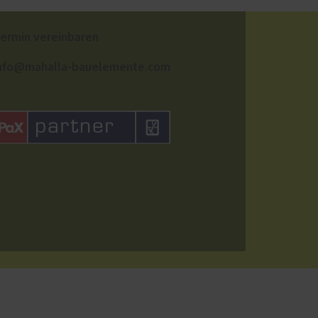
ermin vereinbaren
nfo@mahalla-bauelemente.com