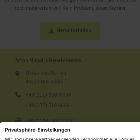
Das war schon mal eine Menge Information. Sie möchten
noch mehr erfahren? Kein Problem, lesen Sie hier.
Herunterladen
Arton Mahalla Bauelemente
Fleher Straße 190
40223 Düsseldorf
+49 (211) 82830308
+49 (177) 510 6696
+49 (2104) 30111129
E-Mail schreiben