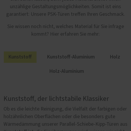
unzählige Gestaltungsmöglichkeiten. Somit ist eins
garantiert: Unsere PSK-Türen treffen Ihren Geschmack.
Sie wissen noch nicht, welches Material für Sie infrage
kommt? Hier erfahren Sie mehr:
Kunststoff
Kunststoff-Aluminium
Holz
Holz-Aluminium
Kunststoff, der lichtstabile Klassiker
Mehr Gestaltungsfreiheit mit Kunststoff-
Natürlich Holz
Holz-Aluminium: Außen robust, innen
Aluminium
behaglich
Ob es die leichte Reinigung, die Vielfalt der farbigen oder
Parallel-Schiebe-Kipp-Türen aus Holz sind in jeder
holzähnlichen Oberflächen oder die besonders gute
Hinsicht etwas Besonderes. Es beginnt mit Ihrer
Wie lässt sich sicherstellen, dass Parallel-Schiebe-Kipp-
Um etwas Gutes noch besser zu machen, braucht es
Wärmedämmung unserer Parallel-Schiebe-Kipp-Türen aus
Entscheidung für eine unserer fünf Holzsorten: Kiefer,
Türen aus Kunststoff besonders lange halten? Unser
manchmal nicht viel. Wie bei unseren Parallel-Schiebe-