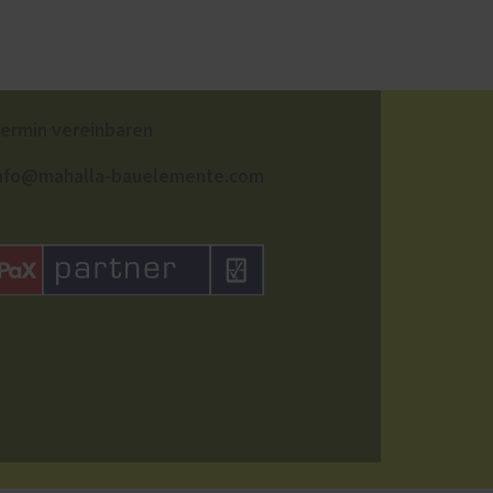
ermin vereinbaren
nfo@mahalla-bauelemente.com