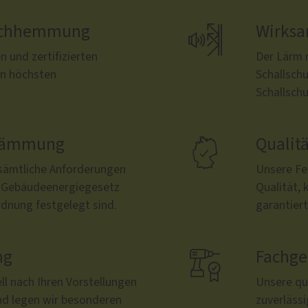
bruchhemmung

Wirksa
 und zertifizierten
Der Lärm m
en höchsten
Schallsch
Schallschu
edämmung

Qualit
 sämtliche Anforderungen
Unsere Fe
 Gebäudeenergiegesetz
Qualität, 
dnung festgelegt sind.
garantiert
ng

Fachge
ll nach Ihren Vorstellungen
Unsere qua
nd legen wir besonderen
zuverläss