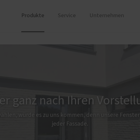
Produkte
Service
Unternehmen
ren
ge
Referenzen
PaX Balkon- & Terrassent
Wartung
Über un
nen von PaX
Balkontüren
ür online planen
Hebe-Schiebe-Türen
Parallel-Schiebe-Kipp-Tür
Falt-Schiebe-Türen
er ganz nach Ihren Vorstel
wählen, würde es zu uns kommen, denn unsere Fenster 
jeder Fassade.