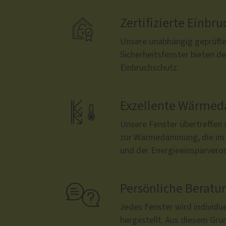

Zertifizierte Ein
Unsere unabhängig geprüften
Sicherheitsfenster bieten d
Einbruchschutz.

Exzellente Wärm
Unsere Fenster übertreffen
zur Wärmedämmung, die im
und der Energieeinsparveror

Persönliche Beratu
Jedes Fenster wird individue
hergestellt. Aus diesem Gru