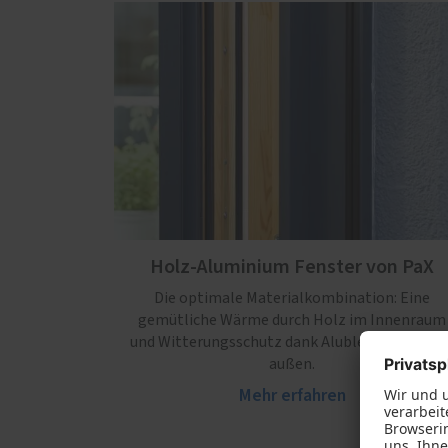
Holz-Aluminium Fenster von PaX
Die optimale Materialkombination: Eine
gemütliche Wärme durch Holz im Innenraum
und Witterungsschutz dank Alublend-Schale fü
außen.
Mehr erfahren