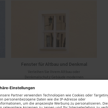
Fenster für Altbau und Denkmal
Verleihen Sie Ihrem Altbau oder
Denkmalschutz Gebäude modernen
r
Wohnkomfort, ohne seinen einzigartigen
Charme zu verlieren.
Mehr erfahren