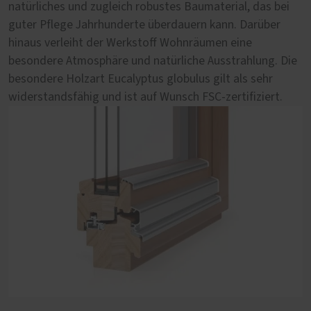
natürliches und zugleich robustes Baumaterial, das bei
Sie mögen es modern und gleichzeitig natürlich? Dann
guter Pflege Jahrhunderte überdauern kann. Darüber
empfehlen wir Ihnen eine Falt-Schiebe-Tür aus dem
hinaus verleiht der Werkstoff Wohnräumen eine
Materialmix Holz-Aluminium. Die außen aufgebrachte
besondere Atmosphäre und natürliche Ausstrahlung. Die
Vorsatzschale aus Aluminium sieht nicht nur modern aus,
besondere Holzart Eucalyptus globulus gilt als sehr
sie schützt auch vor Wind und Wetter. Innen versprüht
widerstandsfähig und ist auf Wunsch FSC-zertifiziert.
die natürliche Holzoberfläche wohltuende Behaglichkeit.