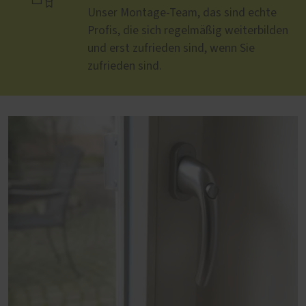
Unser Montage-Team, das sind echte
Profis, die sich regelmäßig weiterbilden
und erst zufrieden sind, wenn Sie
zufrieden sind.