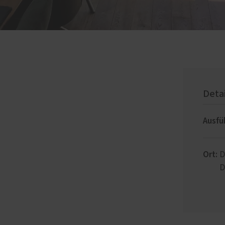
Deta
Ausfü
Ort:
D
D