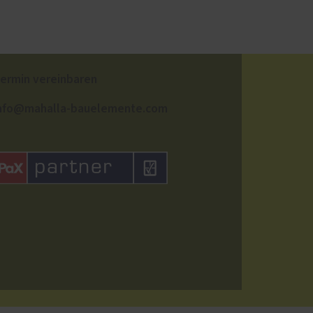
ermin vereinbaren
nfo@mahalla-bauelemente.com