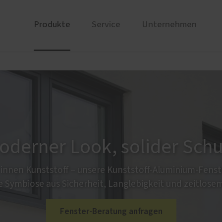
Produkte
Service
Unternehmen
ren
ge
Referenzen
PaX Balkon- & Terrassent
Wartung
Über un
nen von PaX
Balkontüren
ür online planen
Hebe-Schiebe-Türen
Parallel-Schiebe-Kipp-Tür
Falt-Schiebe-Türen
oderner Look, solider Schu
innen Kunststoff – unsere Kunststoff-Aluminium-Fenste
e Symbiose aus Sicherheit, Langlebigkeit und zeitlosem
Fenster-Beratung anfragen