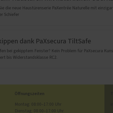
ie die neue Haustürenserie PaXentrée Naturelle mit einzigar
r Schiefer
kippen dank PaXsecura TiltSafe
afen bei gekipptem Fenster? Kein Problem für PaXsecura Kunst
ziert bis Widerstandsklasse RC2.
Öffnungszeiten
T
i
Montag: 08:00–17:00 Uhr
Dienstag: 08:00–17:00 Uhr