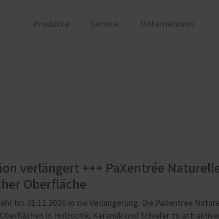
Produkte
Service
Unternehmen
ren
ge
Referenzen
PaX Balkon- & Terrassent
Wartung
Über un
nen von PaX
Balkontüren
ür online planen
Hebe-Schiebe-Türen
Parallel-Schiebe-Kipp-Tür
Falt-Schiebe-Türen
ion verlängert +++ PaXentrée Naturell
cher Oberfläche
geht bis 31.12.2026 in die Verlängerung. Die PaXentrée Natur
 Oberflächen in Holzoptik, Keramik und Schiefer zu attraktiv