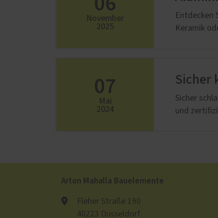
06
Entdecken S
November
2025
Keramik ode
07
Sicher 
Sicher schl
Mai
2024
und zertifi
Arton Mahalla Bauelemente
Fleher Straße 190
40223 Düsseldorf