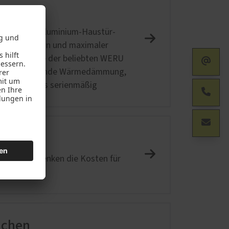
uellen WERU Aluminium-Haustür-
lvollem Design und maximaler
Aktionsmodelle der beliebten WERU
ss: hervorragende Wärmedämmung,
d das bereits serienmäßig
darfs und senken die Kosten für
ächen