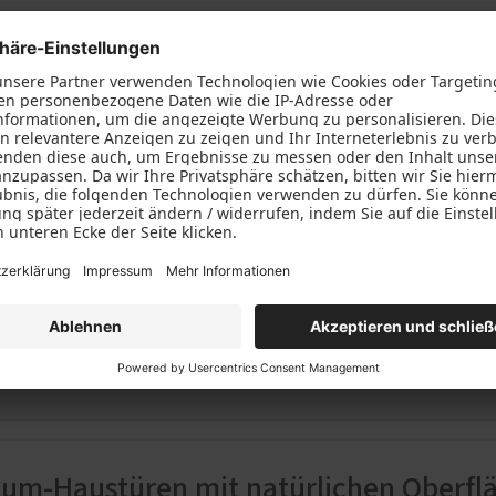
preis
tung. Null Kompromisse. Sonderpreis inklusive. Mit der akt
lten Sie hochwertige Haustüren mit modernster Technik, sti
– zum attraktiven Einstiegspreis ab 3.625 € inkl. MwSt. Die 
e bieten alles, was eine moderne Haustür heute leisten mu
heit, große Designvielfalt und komfortable Ausstattung – un
 Schutz für Ihr Zuhause
nster sorgen für eine enorme Verbesserung Ihres Energiebe
 Klimatisieren
ium-Haustüren mit natürlichen Oberfl