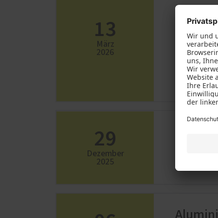
Sonder
13
Vollausstat
Aktion erha
März
2026
Sicherheit 
ATRIS-Reih
hohe Sicher
29
Rundum
Neue PaX-Fe
Dezember
2025
Heizen oder
Alumin